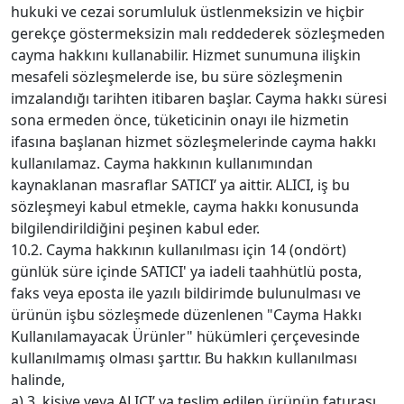
hukuki ve cezai sorumluluk üstlenmeksizin ve hiçbir
gerekçe göstermeksizin malı reddederek sözleşmeden
cayma hakkını kullanabilir. Hizmet sunumuna ilişkin
mesafeli sözleşmelerde ise, bu süre sözleşmenin
imzalandığı tarihten itibaren başlar. Cayma hakkı süresi
sona ermeden önce, tüketicinin onayı ile hizmetin
ifasına başlanan hizmet sözleşmelerinde cayma hakkı
kullanılamaz. Cayma hakkının kullanımından
kaynaklanan masraflar SATICI’ ya aittir. ALICI, iş bu
sözleşmeyi kabul etmekle, cayma hakkı konusunda
bilgilendirildiğini peşinen kabul eder.
10.2. Cayma hakkının kullanılması için 14 (ondört)
günlük süre içinde SATICI' ya iadeli taahhütlü posta,
faks veya eposta ile yazılı bildirimde bulunulması ve
ürünün işbu sözleşmede düzenlenen "Cayma Hakkı
Kullanılamayacak Ürünler" hükümleri çerçevesinde
kullanılmamış olması şarttır. Bu hakkın kullanılması
halinde,
a) 3. kişiye veya ALICI’ ya teslim edilen ürünün faturası,