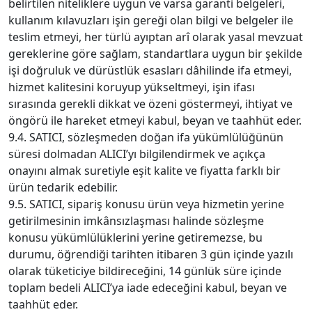
belirtilen niteliklere uygun ve varsa garanti belgeleri,
kullanım kılavuzları işin gereği olan bilgi ve belgeler ile
teslim etmeyi, her türlü ayıptan arî olarak yasal mevzuat
gereklerine göre sağlam, standartlara uygun bir şekilde
işi doğruluk ve dürüstlük esasları dâhilinde ifa etmeyi,
hizmet kalitesini koruyup yükseltmeyi, işin ifası
sırasında gerekli dikkat ve özeni göstermeyi, ihtiyat ve
öngörü ile hareket etmeyi kabul, beyan ve taahhüt eder.
9.4. SATICI, sözleşmeden doğan ifa yükümlülüğünün
süresi dolmadan ALICI’yı bilgilendirmek ve açıkça
onayını almak suretiyle eşit kalite ve fiyatta farklı bir
ürün tedarik edebilir.
9.5. SATICI, sipariş konusu ürün veya hizmetin yerine
getirilmesinin imkânsızlaşması halinde sözleşme
konusu yükümlülüklerini yerine getiremezse, bu
durumu, öğrendiği tarihten itibaren 3 gün içinde yazılı
olarak tüketiciye bildireceğini, 14 günlük süre içinde
toplam bedeli ALICI’ya iade edeceğini kabul, beyan ve
taahhüt eder.