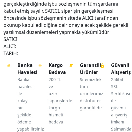
gerçekleştirdiğinde işbu sözleşmenin tüm şartlarını
kabul etmiş sayılır. SATICI, siparişin gerçekleşmesi
öncesinde işbu sözleşmenin sitede ALICI tarafından
okunup kabul edildiğine dair onay alacak şekilde gerekli
yazılımsal düzenlemeleri yapmakla yükümlüdür.
SATICI:
ALICI:
TARİH:
Banka
Kargo
Garantili
Güvenli
Havalesi
Bedava
Ürünler
Alışveriş
Banka
200 TL
Sitemizdeki
256bit
havalesi
ve
tüm
SSL
ile
üzeri
ürünlerimiz
Sertifikası
kolay
siparişlerde
distributor
ile
bir
kargo
garantilidir
güvenli
şekilde
hizmeti
alışveriş
ödeme
bedava
imkanı
yapabilirsiniz
Salman'da