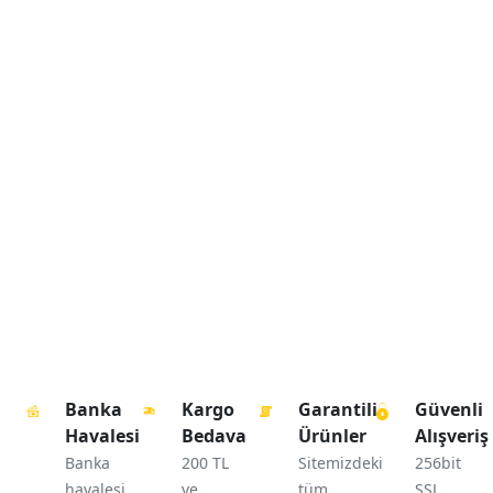
Banka
Kargo
Garantili
Güvenli
Havalesi
Bedava
Ürünler
Alışveriş
Banka
200 TL
Sitemizdeki
256bit
havalesi
ve
tüm
SSL