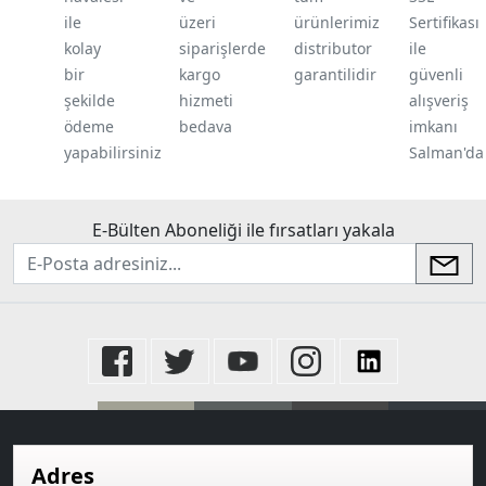
ile
üzeri
ürünlerimiz
Sertifikası
kolay
siparişlerde
distributor
ile
bir
kargo
garantilidir
güvenli
şekilde
hizmeti
alışveriş
ödeme
bedava
imkanı
yapabilirsiniz
Salman'da
E-Bülten Aboneliği ile fırsatları yakala
newsletter
Adres