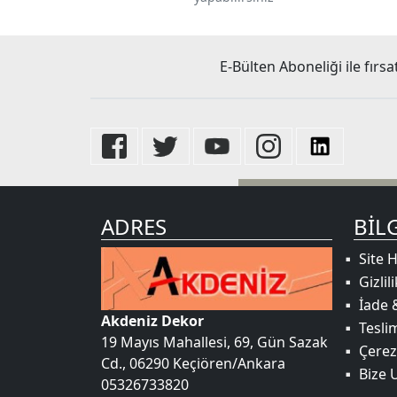
E-Bülten Aboneliği ile fırsa
ADRES
BIL
Site H
Gizlil
İade 
Akdeniz Dekor
Tesli
19 Mayıs Mahallesi, 69, Gün Sazak
Çerez
Cd., 06290 Keçiören/Ankara
Bize 
05326733820