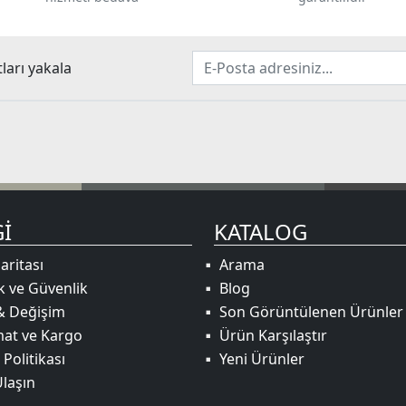
newsletter
tları yakala
GI
KATALOG
aritası
Arama
ik ve Güvenlik
Blog
& Değişim
Son Görüntülenen Ürünler
mat ve Kargo
Ürün Karşılaştır
 Politikası
Yeni Ürünler
Ulaşın