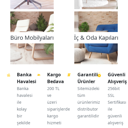
Büro Mobilyaları
İç & Oda Kapıları
Banka
Kargo
Garantili
Güvenli
Havalesi
Bedava
Ürünler
Alışveriş
Banka
200 TL
Sitemizdeki
256bit
havalesi
ve
tüm
SSL
ile
üzeri
ürünlerimiz
Sertifikası
kolay
siparişlerde
distributor
ile
bir
kargo
garantilidir
güvenli
şekilde
hizmeti
alışveriş