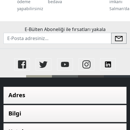
ödeme
bedava
imkanı
yapabilirsiniz
Salman'da
E-Bülten Aboneliği ile fırsatları yakala
newsletter
Adres
Bilgi