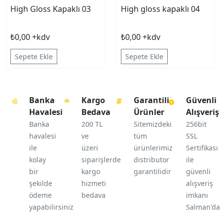
High Gloss Kapaklı 03
High gloss kapaklı 04
₺0,00 +kdv
₺0,00 +kdv
Sepete Ekle
Sepete Ekle
Banka
Kargo
Garantili
Güvenli
Havalesi
Bedava
Ürünler
Alışveriş
Banka
200 TL
Sitemizdeki
256bit
havalesi
ve
tüm
SSL
ile
üzeri
ürünlerimiz
Sertifikası
kolay
siparişlerde
distributor
ile
bir
kargo
garantilidir
güvenli
şekilde
hizmeti
alışveriş
ödeme
bedava
imkanı
yapabilirsiniz
Salman'da