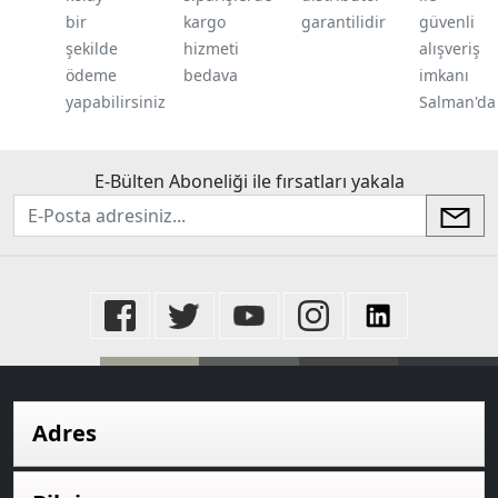
bir
kargo
garantilidir
güvenli
şekilde
hizmeti
alışveriş
ödeme
bedava
imkanı
yapabilirsiniz
Salman'da
E-Bülten Aboneliği ile fırsatları yakala
newsletter
Adres