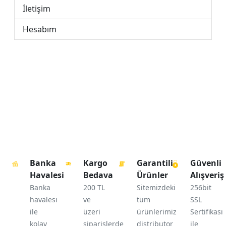
İletişim
Hesabım
Banka
Kargo
Garantili
Güvenli
Havalesi
Bedava
Ürünler
Alışveriş
Banka
200 TL
Sitemizdeki
256bit
havalesi
ve
tüm
SSL
ile
üzeri
ürünlerimiz
Sertifikası
kolay
siparişlerde
distributor
ile