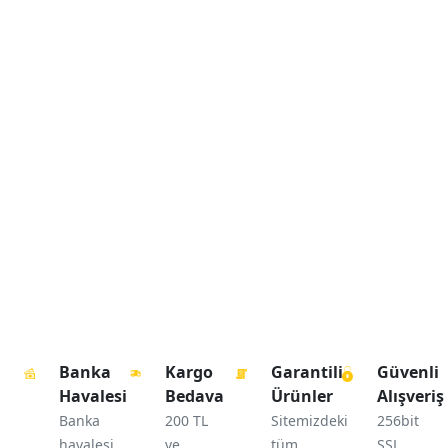
Banka
Kargo
Garantili
Güvenli
Havalesi
Bedava
Ürünler
Alışveriş
Banka
200 TL
Sitemizdeki
256bit
havalesi
ve
tüm
SSL