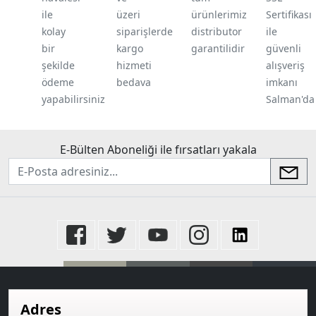
ile
üzeri
ürünlerimiz
Sertifikası
kolay
siparişlerde
distributor
ile
bir
kargo
garantilidir
güvenli
şekilde
hizmeti
alışveriş
ödeme
bedava
imkanı
yapabilirsiniz
Salman'da
E-Bülten Aboneliği ile fırsatları yakala
newsletter
Adres