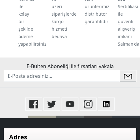
ile
üzeri
ürünlerimiz
Sertifikası
kolay
siparişlerde
distributor
ile
bir
kargo
garantilidir
güvenli
şekilde
hizmeti
alışveriş
ödeme
bedava
imkanı
yapabilirsiniz
Salman'da
E-Bülten Aboneliği ile fırsatları yakala
newsletter
Adres