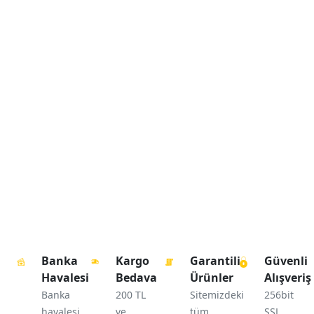
Banka
Kargo
Garantili
Güvenli
Havalesi
Bedava
Ürünler
Alışveriş
Banka
200 TL
Sitemizdeki
256bit
havalesi
ve
tüm
SSL