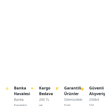
Banka
Kargo
Garantili
Güvenli
Havalesi
Bedava
Ürünler
Alışveriş
Banka
200 TL
Sitemizdeki
256bit
havalesi
ve
tüm
SSL