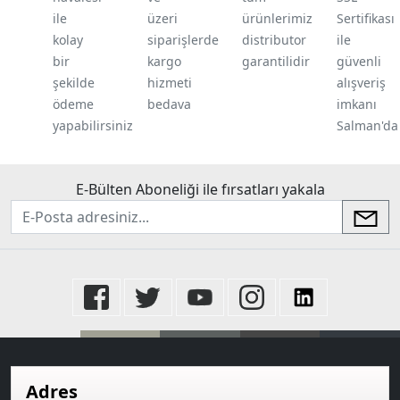
ile
üzeri
ürünlerimiz
Sertifikası
kolay
siparişlerde
distributor
ile
bir
kargo
garantilidir
güvenli
şekilde
hizmeti
alışveriş
ödeme
bedava
imkanı
yapabilirsiniz
Salman'da
E-Bülten Aboneliği ile fırsatları yakala
newsletter
Adres