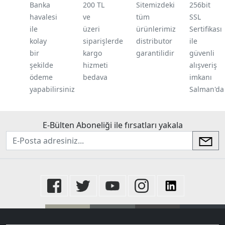
Banka
200 TL
Sitemizdeki
256bit
havalesi
ve
tüm
SSL
ile
üzeri
ürünlerimiz
Sertifikası
kolay
siparişlerde
distributor
ile
bir
kargo
garantilidir
güvenli
şekilde
hizmeti
alışveriş
ödeme
bedava
imkanı
yapabilirsiniz
Salman'da
E-Bülten Aboneliği ile fırsatları yakala
newsletter