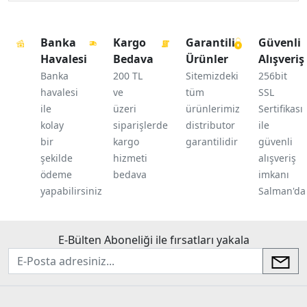
Banka
Kargo
Garantili
Güvenli
Havalesi
Bedava
Ürünler
Alışveriş
Banka
200 TL
Sitemizdeki
256bit
havalesi
ve
tüm
SSL
ile
üzeri
ürünlerimiz
Sertifikası
kolay
siparişlerde
distributor
ile
bir
kargo
garantilidir
güvenli
şekilde
hizmeti
alışveriş
ödeme
bedava
imkanı
yapabilirsiniz
Salman'da
E-Bülten Aboneliği ile fırsatları yakala
newsletter